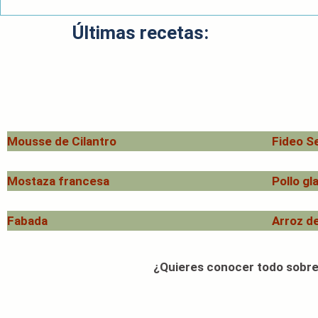
Últimas recetas:
Mousse de Cilantro
Fideo S
Mostaza francesa
Pollo gl
Fabada
Arroz de
¿Quieres conocer todo sobre