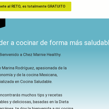
ete al RETO, es totalmente GRATUITO
der a cocinar de forma más saludab
Bienvenido a Chez Marnie Healthy.
y Marina Rodríguez, apasionada de la
onomía y de la cocina Mexicana,
ializada en Cocina Saludable.
encontrarás muchos tips y recetas
bles y deliciosas, basadas en la Dieta
rránea, te doy la bienvenida a mi cocina.