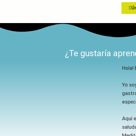
Ún
¿Te gustaría apren
Hola! 
Yo so
gastr
espec
Aquí 
saluda
Medite