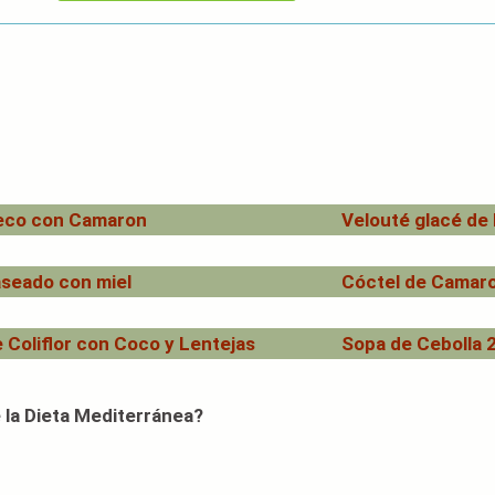
eco con Camaron
Velouté glacé de
aseado con miel
Cóctel de Camar
 Coliflor con Coco y Lentejas
Sopa de Cebolla 
 la Dieta Mediterránea?