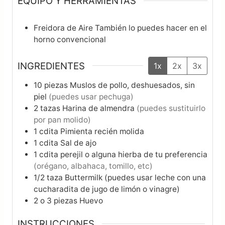
EQUIPO Y HERRAMIENTAS
Freidora de Aire
También lo puedes hacer en el
horno convencional
INGREDIENTES
1x
2x
3x
10
piezas
Muslos de pollo, deshuesados, sin
piel
(puedes usar pechuga)
2
tazas
Harina de almendra
(puedes sustituirlo
por pan molido)
1
cdita
Pimienta recién molida
1
cdita
Sal de ajo
1
cdita
perejil o alguna hierba de tu preferencia
(orégano, albahaca, tomillo, etc)
1/2
taza
Buttermilk (puedes usar leche con una
cucharadita de jugo de limón o vinagre)
2 o 3
piezas
Huevo
INSTRUCCIONES