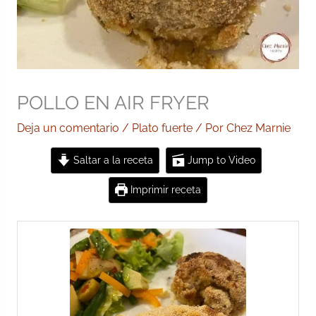
POLLO EN AIR FRYER
Deja un comentario
/
Plato fuerte
/ Por
Chez Marnie
Saltar a la receta
Jump to Video
Imprimir receta