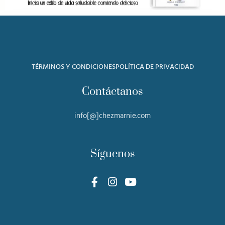
TÉRMINOS Y CONDICIONES
POLÍTICA DE PRIVACIDAD
Contáctanos
info[@]chezmarnie.com
Síguenos
F
I
Y
a
n
o
c
s
u
e
t
t
b
a
u