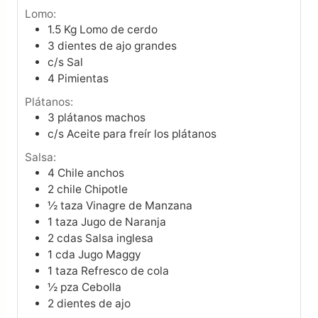
Lomo:
1.5
Kg
Lomo de cerdo
3
dientes de ajo grandes
c/s Sal
4
Pimientas
Plátanos:
3
plátanos machos
c/s Aceite para freír los plátanos
Salsa:
4
Chile anchos
2
chile Chipotle
½
taza
Vinagre de Manzana
1
taza
Jugo de Naranja
2
cdas
Salsa inglesa
1
cda
Jugo Maggy
1
taza
Refresco de cola
½
pza
Cebolla
2
dientes de ajo