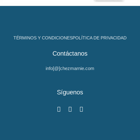
TÉRMINOS Y CONDICIONES
POLÍTICA DE PRIVACIDAD
Contáctanos
info[@]chezmarnie.com
Síguenos
F
I
Y
a
n
o
c
s
u
e
t
t
b
a
u
o
g
b