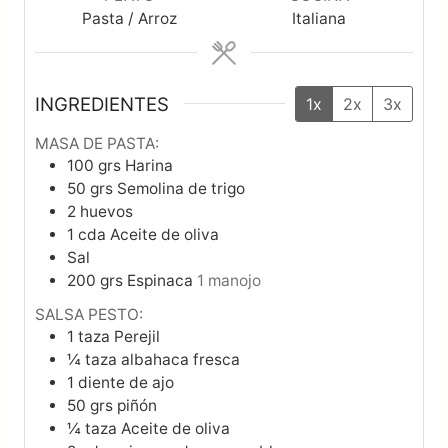
Pasta / Arroz
Italiana
INGREDIENTES
1x
2x
3x
MASA DE PASTA:
100
grs
Harina
50
grs
Semolina de trigo
2
huevos
1
cda
Aceite de oliva
Sal
200
grs
Espinaca
1 manojo
SALSA PESTO:
1
taza
Perejil
¼
taza
albahaca fresca
1
diente de ajo
50
grs
piñón
¼
taza
Aceite de oliva