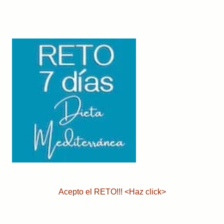
Acepto el RETO!!! <Haz click>