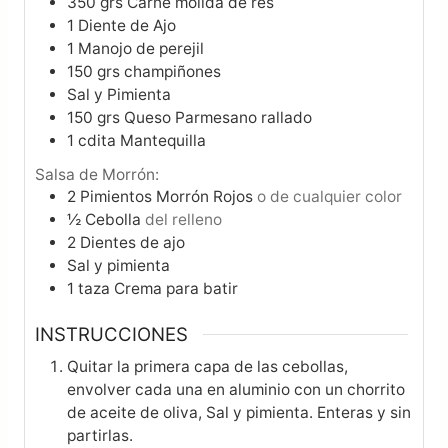
350
grs
Carne molida de res
1
Diente de Ajo
1
Manojo de perejil
150
grs
champiñones
Sal y Pimienta
150
grs
Queso Parmesano rallado
1
cdita
Mantequilla
Salsa de Morrón:
2
Pimientos Morrón Rojos
o de cualquier color
½
Cebolla
del relleno
2
Dientes de ajo
Sal y pimienta
1
taza
Crema para batir
INSTRUCCIONES
Quitar la primera capa de las cebollas,
envolver cada una en aluminio con un chorrito
de aceite de oliva, Sal y pimienta. Enteras y sin
partirlas.