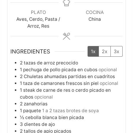
PLATO
COCINA
Aves, Cerdo, Pasta /
China
Arroz, Res
INGREDIENTES
1x
2x
3x
2
tazas
de arroz precocido
1
pechuga de pollo picada en cubos
opcional
2
Chuletas ahumadas partidas en cuadritos
1
taza
de camarones frescos sin piel
opcional
1
steak de carne de res o cerdo picado en
cubos
opcional
2
zanahorias
1
paquete
1 a 2 tazas brotes de soya
½
cebolla blanca bien picada
3
dientes de ajo
2
tallos de apio picados