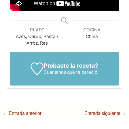
PLATO
COCINA
Aves, Cerdo, Pasta /
China
Arroz, Res
Probaste la receta?
qué te pareció!
Cuéntanos
←
Entrada anterior
Entrada siguiente
→