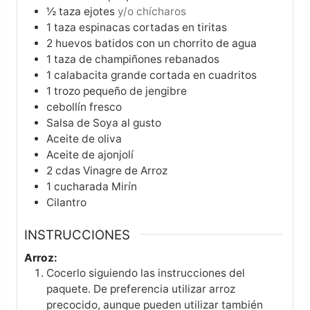
½
taza
ejotes
y/o chícharos
1
taza
espinacas cortadas en tiritas
2
huevos batidos con un chorrito de agua
1
taza
de champiñones rebanados
1
calabacita grande cortada en cuadritos
1
trozo pequeño de jengibre
cebollín fresco
Salsa de Soya al gusto
Aceite de oliva
Aceite de ajonjolí
2
cdas
Vinagre de Arroz
1
cucharada
Mirín
Cilantro
INSTRUCCIONES
Arroz:
Cocerlo siguiendo las instrucciones del
paquete. De preferencia utilizar arroz
precocido, aunque pueden utilizar también