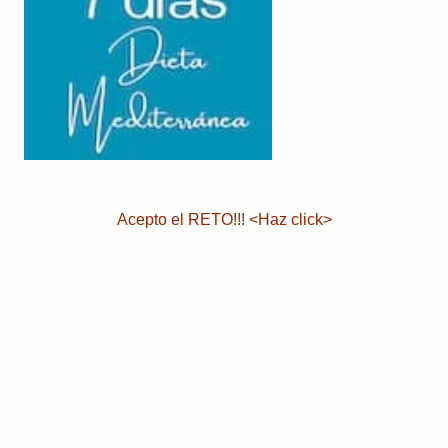
Acepto el RETO!!! <Haz click>