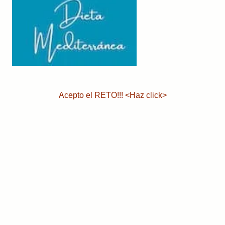
Acepto el RETO!!! <Haz click>