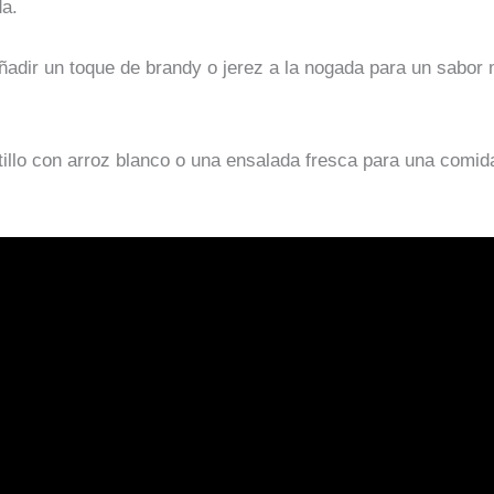
da.
ñadir un toque de brandy o jerez a la nogada para un sabor
atillo con arroz blanco o una ensalada fresca para una comid