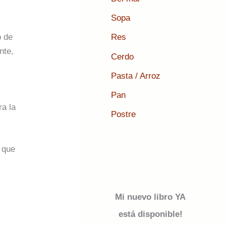
Sopa
o de
Res
nte,
Cerdo
Pasta / Arroz
Pan
ra la
Postre
, que
Mi nuevo libro YA
está disponible!