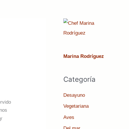
Marina Rodríguez
Categoría
Desayuno
ervido
Vegetariana
enos
Aves
 y
Del mar