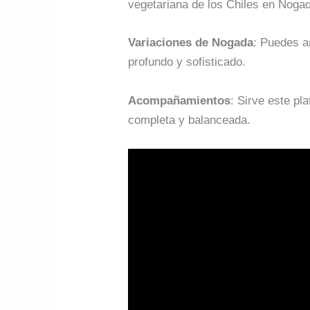
vegetariana de los Chiles en Noga
Variaciones de Nogada
: Puedes a
profundo y sofisticado.
Acompañamientos
: Sirve este pl
completa y balanceada.