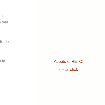
un
n sea
te de
 la
Acepto el RETO!!!
<Haz click>